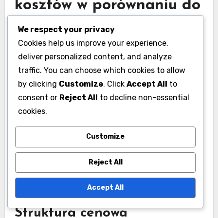
kosztów w porównaniu do
korzyści miesięcznych
We respect your privacy
pakietów?
Cookies help us improve your experience,
deliver personalized content, and analyze
Analiza kosztów w porównaniu do korzyści
traffic. You can choose which cookies to allow
miesięcznych pakietów w Lords Mobile
by clicking
Customize
. Click
Accept All
to
pokazuje, że chociaż istnieje początkowa
consent or
Reject All
to decline non-essential
inwestycja, długoterminowe korzyści w
cookies.
materiałach budowlanych mogą znacznie
Customize
poprawić rozgrywkę. Gracze często odkrywają,
że zasoby zdobyte z tych pakietów zapewniają
Reject All
strategiczną przewagę, co czyni je wartymi
rozważenia dla poważnych graczy.
Accept All
Struktura cenowa