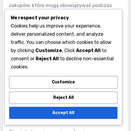
zakupów, które mogą obowiązywać podczas
konkretnych wydarzeń, co może ograniczać
We respect your privacy
liczbę premium skrzyń, które można kupić. To
Cookies help us improve your experience,
zachęca do strategicznych zakupów, ponieważ
deliver personalized content, and analyze
gracze muszą zdecydować, ile skrzyń kupić w
traffic. You can choose which cookies to allow
zależności od swojego budżetu i potencjalnych
by clicking
Customize
. Click
Accept All
to
nagród.
consent or
Reject All
to decline non-essential
cookies.
Skrzynie premium często oferują lepsze
Customize
nagrody niż skrzynie darmowe.
Rozważ zakup podczas wydarzeń
Reject All
promocyjnych, aby uzyskać lepsze oferty.
Uważaj na ograniczenia zakupów, aby
Accept All
zmaksymalizować swoją inwestycję.